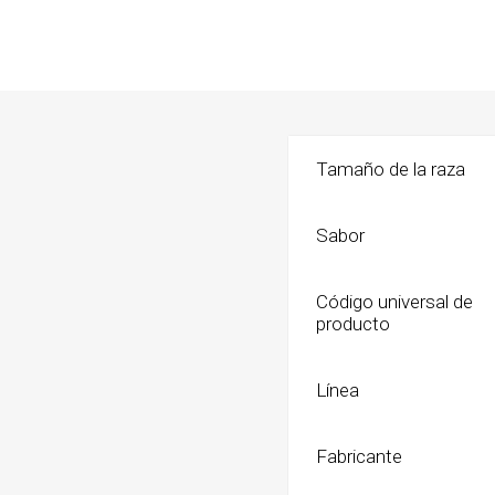
Shampoo
Transpo
Cepillos,
Bolsos
Deslana
Coche, c
Manopla
Mochila
Tijeras,
Tamaño de la raza
Transpo
Snacks
Sabor
Huesos, 
digerible
Código universal de
Húmedo
producto
Galletit
Línea
Fabricante