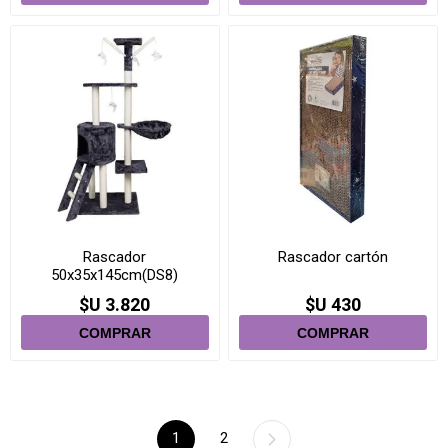
Rascador
Rascador cartón
50x35x145cm(DS8)
$U 3.820
$U 430
1
2