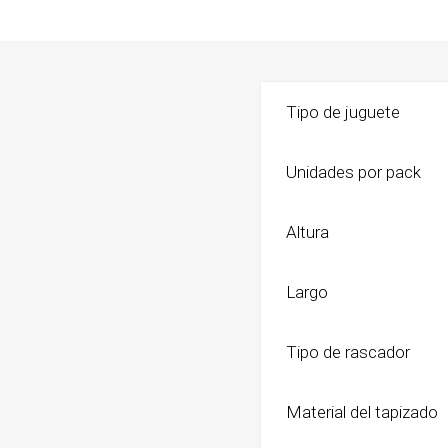
Shampoo
Transpo
Cepillos,
Bolsos
Deslana
Coche, c
Tipo de juguete
Manopla
Mochila
Tijeras,
Transpo
Unidades por pack
Snacks
Altura
Huesos, 
digerible
Húmedo
Largo
Galletit
Tipo de rascador
Material del tapizado