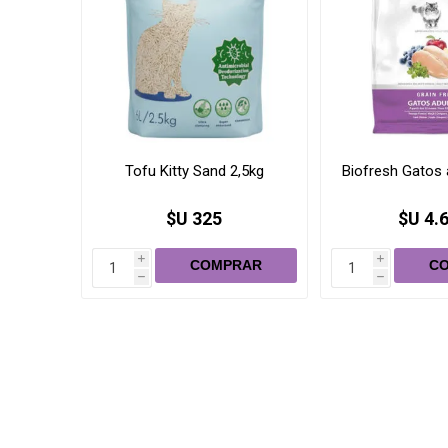
Tofu Kitty Sand 2,5kg
Biofresh Gatos 
$U 325
$U 4.
i
i
h
h