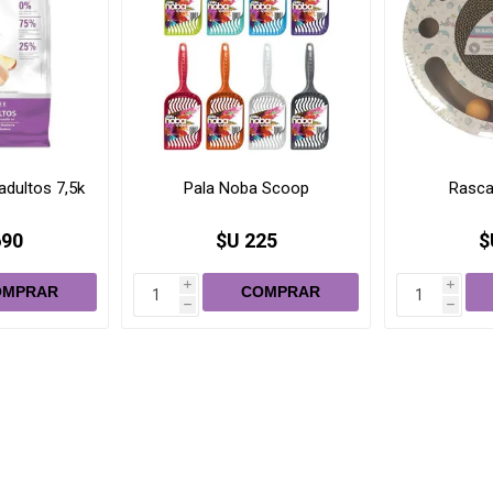
adultos 7,5k
Pala Noba Scoop
Rasca
690
$U 225
$
i
i
h
h