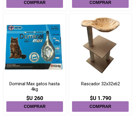
Dominal Max gatos hasta
Rascador 32x32x62
4kg
$U 260
$U 1.790