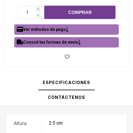
i
h
Ver métodos de pago
Conocé las formas de envío
ESPECIFICACIONES
CONTÁCTENOS
Altura
2.5 cm